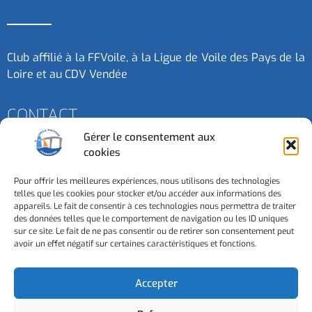
Club affilié à la FFVoile, à la Ligue de Voile des Pays de la
Loire et au CDV Vendée
CONTACT
Gérer le consentement aux
cookies
Contactez-nous
Pour offrir les meilleures expériences, nous utilisons des technologies
telles que les cookies pour stocker et/ou accéder aux informations des
3 Esplanade de la Mer - 85550 - La Barre de Monts
appareils. Le fait de consentir à ces technologies nous permettra de traiter
des données telles que le comportement de navigation ou les ID uniques
sur ce site. Le fait de ne pas consentir ou de retirer son consentement peut
avoir un effet négatif sur certaines caractéristiques et fonctions.
Accepter