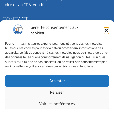
Loire et au CDV Vendée
CONTACT
Gérer le consentement aux
cookies
Contactez-nous
Pour offrir les meilleures expériences, nous utilisons des technologies
telles que les cookies pour stocker et/ou accéder aux informations des
3 Esplanade de la Mer - 85550 - La Barre de Monts
appareils. Le fait de consentir à ces technologies nous permettra de traiter
des données telles que le comportement de navigation ou les ID uniques
sur ce site. Le fait de ne pas consentir ou de retirer son consentement peut
avoir un effet négatif sur certaines caractéristiques et fonctions.
Accepter
Refuser
Voir les préférences