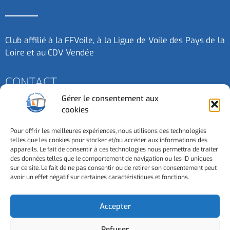
Club affilié à la FFVoile, à la Ligue de Voile des Pays de la
Loire et au CDV Vendée
CONTACT
Gérer le consentement aux
cookies
Contactez-nous
Pour offrir les meilleures expériences, nous utilisons des technologies
telles que les cookies pour stocker et/ou accéder aux informations des
3 Esplanade de la Mer - 85550 - La Barre de Monts
appareils. Le fait de consentir à ces technologies nous permettra de traiter
des données telles que le comportement de navigation ou les ID uniques
sur ce site. Le fait de ne pas consentir ou de retirer son consentement peut
avoir un effet négatif sur certaines caractéristiques et fonctions.
Accepter
Refuser